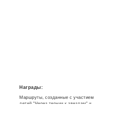
Награды:
Маршруты, созданные с участием
детей "Через тернии к звездам" и
"Прикамская Чудь" стали
победителями конкурса проектных
команд Министерства просвещения
РФ.