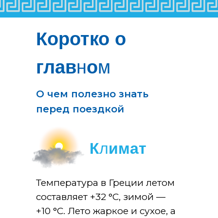
Коротко о
глав
н
о
м
О чем полезно знать
перед поездкой
К
л
имат
Температура в Греции летом
составляет +32 °C, зимой —
+10 °C. Лето жаркое и сухое, а