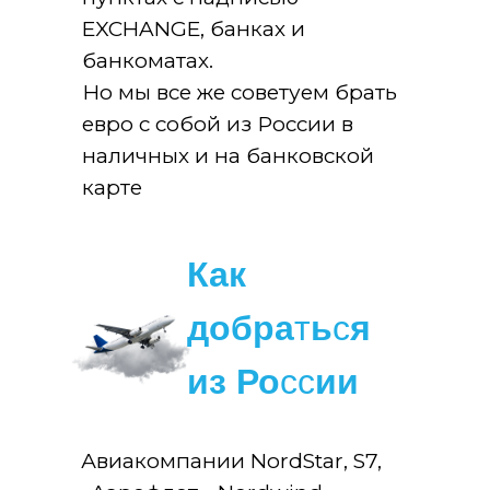
EXCHANGE, банках и
банкоматах.
Но мы все же советуем брать
евро с собой из России в
наличных и на банковской
карте
Как
добра
т
ь
с
я
из Ро
сс
ии
Авиакомпании NordStar, S7,