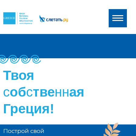
Твоя
с
об
с
тве
нн
ая
Греция!
Построй свой